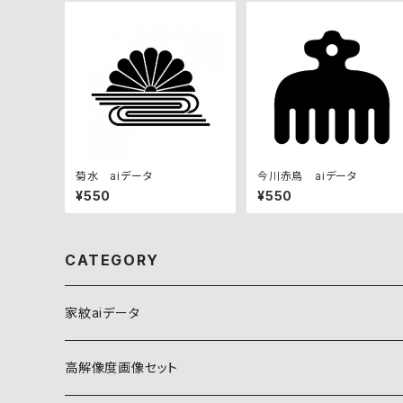
菊水 aiデータ
今川赤鳥 aiデータ
¥550
¥550
CATEGORY
家紋aiデータ
自然紋
高解像度画像セット