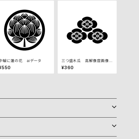
中輪に蓮の花 aiデータ
三つ盛木瓜 高解像度画像セ
ット
¥550
¥360