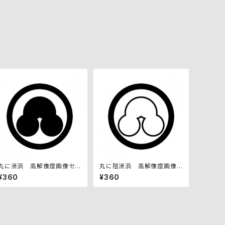
丸に洲浜 高解像度画像セッ
丸に陰洲浜 高解像度画像セ
ト
ット
¥360
¥360