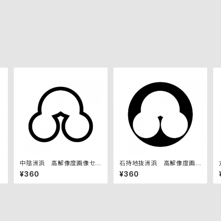
中陰洲浜 高解像度画像セッ
石持地抜洲浜 高解像度画
ト
像セット
¥360
¥360