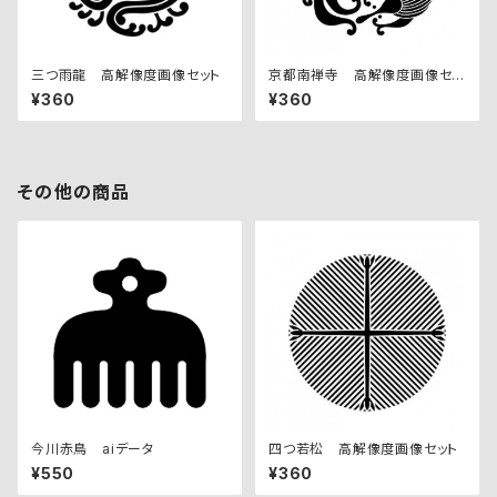
三つ雨龍 高解像度画像セット
京都南禅寺 高解像度画像セッ
ト
¥360
¥360
その他の商品
今川赤鳥 aiデータ
四つ若松 高解像度画像セット
¥550
¥360