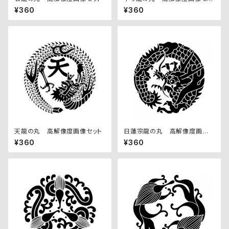
ト
¥360
¥360
天龍の丸 高解像度画像セット
日蓮宗龍の丸 高解像度画像
セット
¥360
¥360