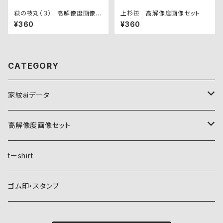
萩の枝丸（３） 高解像度画像セ
上杉笹 高解像度画像セット
ット
¥360
¥360
CATEGORY
家紋aiデータ
自然紋
高解像度画像セット
稲妻
植物紋
自然紋
tーshirt
霞
葵
稲妻
動物紋
植物紋
ゴム印・スタンプ
雲
麻
霞
兎
葵
器材紋
動物紋