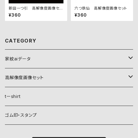
新田一つ引 高解像度画像セッ
六つ鉄仙 高解像度画像セット
ト
¥360
¥360
CATEGORY
家紋aiデータ
自然紋
高解像度画像セット
稲妻
植物紋
自然紋
tーshirt
霞
葵
稲妻
動物紋
植物紋
ゴム印・スタンプ
雲
麻
霞
兎
葵
器材紋
動物紋