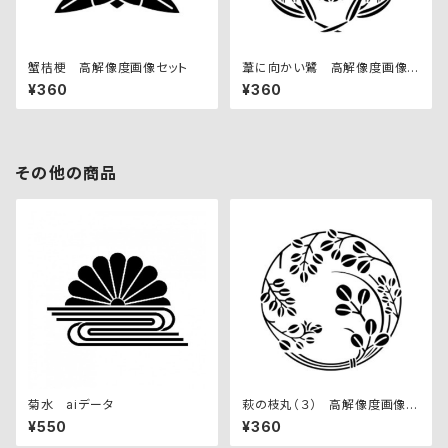
蟹桔梗 高解像度画像セット
葦に向かい鷺 高解像度画像セ
ット
¥360
¥360
その他の商品
菊水 aiデータ
萩の枝丸（３） 高解像度画像セ
ット
¥550
¥360