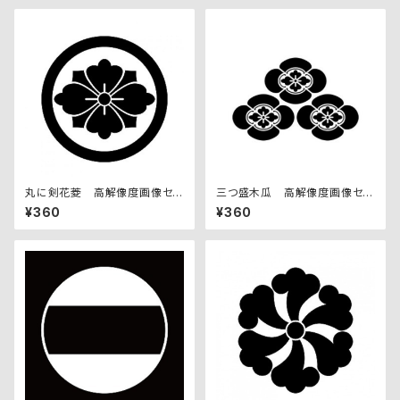
丸に剣花菱 高解像度画像セッ
三つ盛木瓜 高解像度画像セッ
ト
ト
¥360
¥360