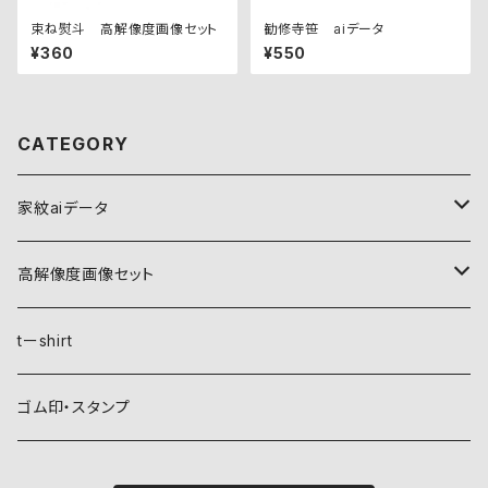
束ね熨斗 高解像度画像セット
勧修寺笹 aiデータ
¥360
¥550
CATEGORY
家紋aiデータ
自然紋
高解像度画像セット
稲妻
植物紋
自然紋
tーshirt
霞
葵
稲妻
動物紋
植物紋
ゴム印・スタンプ
雲
麻
霞
兎
葵
器材紋
動物紋