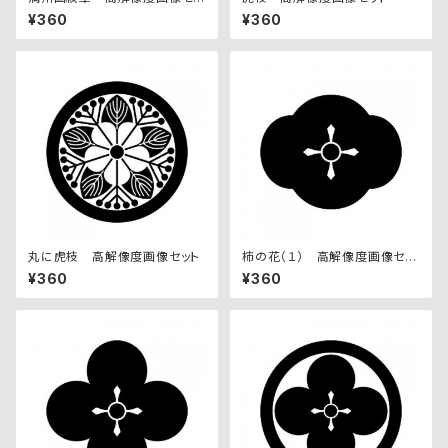
ト
¥360
¥360
丸に虎枝 高解像度画像セット
柿の花（１） 高解像度画像セッ
ト
¥360
¥360