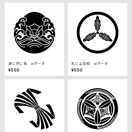
波に月に兎 aiデータ
丸に土佐柏 aiデータ
¥550
¥550