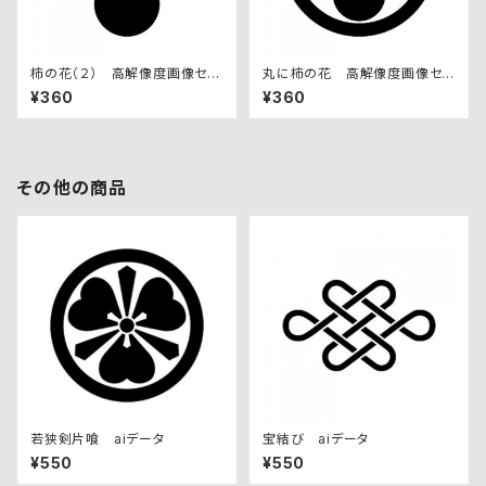
柿の花（２） 高解像度画像セッ
丸に柿の花 高解像度画像セッ
ト
ト
¥360
¥360
その他の商品
若狭剣片喰 aiデータ
宝結び aiデータ
¥550
¥550