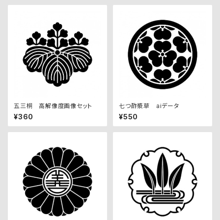
五三桐 高解像度画像セット
七つ酢漿草 aiデータ
¥360
¥550