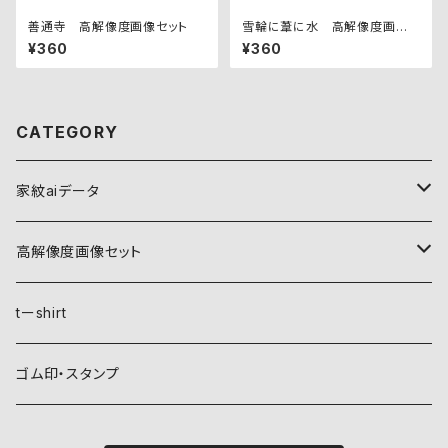
善通寺 高解像度画像セット
雪輪に葦に水 高解像度画像
セット
¥360
¥360
CATEGORY
家紋aiデータ
自然紋
高解像度画像セット
稲妻
植物紋
自然紋
tーshirt
霞
葵
稲妻
動物紋
植物紋
ゴム印・スタンプ
雲
麻
霞
兎
葵
器材紋
動物紋