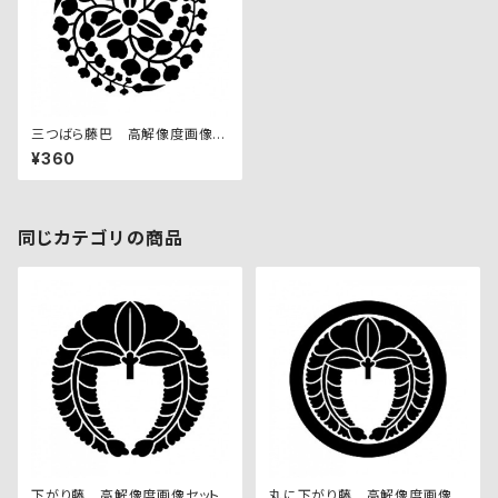
三つばら藤巴 高解像度画像セ
ット
¥360
同じカテゴリの商品
下がり藤 高解像度画像セット
丸に下がり藤 高解像度画像セ