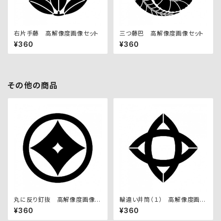
右片手藤 高解像度画像セット
三つ藤巴 高解像度画像セット
¥360
¥360
その他の商品
丸に反り釘抜 高解像度画像セ
輪違い井筒（１） 高解像度画像
ット
セット
¥360
¥360