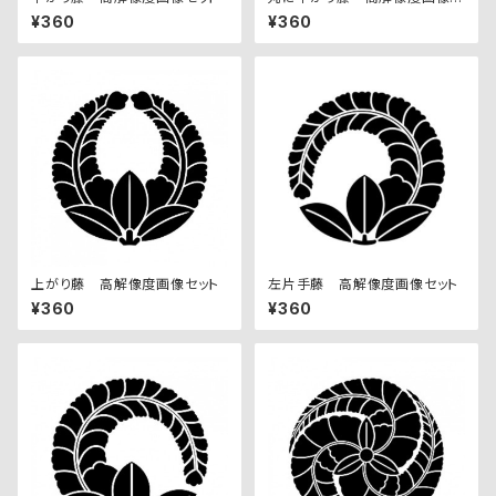
ット
¥360
¥360
上がり藤 高解像度画像セット
左片手藤 高解像度画像セット
¥360
¥360