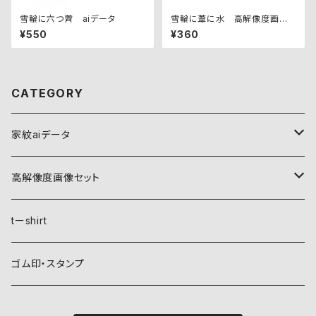
雪輪に六つ薺 aiデータ
雪輪に葦に水 高解像度画像
セット
¥550
¥360
CATEGORY
家紋aiデータ
自然紋
高解像度画像セット
稲妻
植物紋
自然紋
tーshirt
霞
葵
稲妻
動物紋
植物紋
ゴム印・スタンプ
雲
麻
霞
兎
葵
器材紋
動物紋