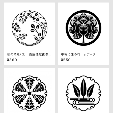
萩の枝丸（３） 高解像度画像セ
中輪に蓮の花 aiデータ
ット
¥360
¥550