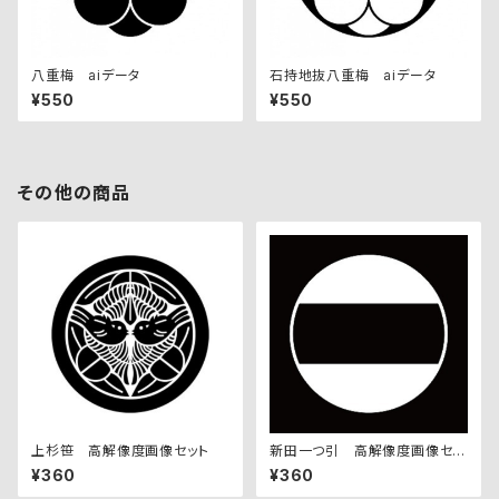
八重梅 aiデータ
石持地抜八重梅 aiデータ
¥550
¥550
その他の商品
上杉笹 高解像度画像セット
新田一つ引 高解像度画像セッ
ト
¥360
¥360