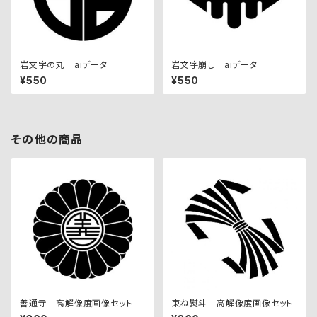
岩文字の丸 aiデータ
岩文字崩し aiデータ
¥550
¥550
その他の商品
善通寺 高解像度画像セット
束ね熨斗 高解像度画像セット