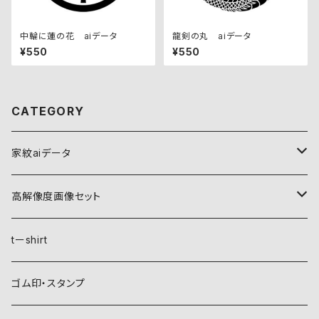
中輪に蓮の花 aiデータ
龍剣の丸 aiデータ
¥550
¥550
CATEGORY
家紋aiデータ
自然紋
高解像度画像セット
稲妻
植物紋
自然紋
tーshirt
霞
葵
稲妻
動物紋
植物紋
ゴム印・スタンプ
雲