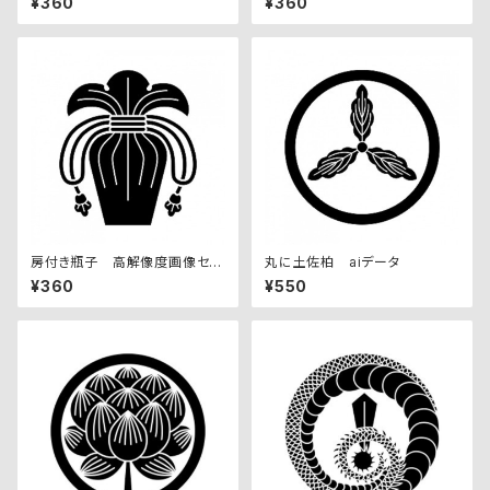
¥360
¥360
房付き瓶子 高解像度画像セッ
丸に土佐柏 aiデータ
ト
¥360
¥550