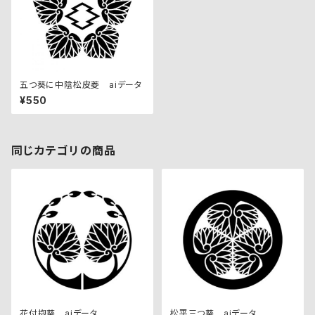
五つ葵に中陰松皮菱 aiデータ
¥550
同じカテゴリの商品
花付抱葵 aiデータ
松平三つ葵 aiデータ