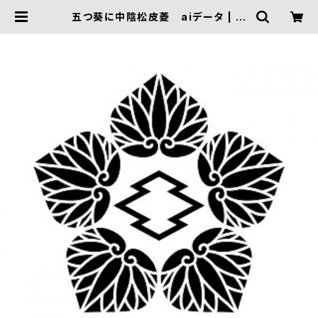
五つ葵に中陰松皮菱 aiデータ | FI
VE TRIGGER ONLINE SHOP