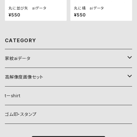
丸に並び矢 aiデータ
丸に橘 aiデータ
¥550
¥550
CATEGORY
家紋aiデータ
自然紋
高解像度画像セット
稲妻
植物紋
自然紋
tーshirt
霞
葵
稲妻
動物紋
植物紋
ゴム印・スタンプ
雲
麻
霞
兎
葵
器材紋
動物紋