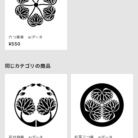
六つ葵車 aiデータ
¥550
同じカテゴリの商品
花付抱葵 aiデータ
松平三つ葵 aiデータ