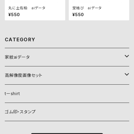
丸に土佐柏 aiデータ
宝結び aiデータ
¥550
¥550
CATEGORY
家紋aiデータ
自然紋
高解像度画像セット
稲妻
植物紋
自然紋
tーshirt
霞
葵
稲妻
動物紋
植物紋
ゴム印・スタンプ
雲
麻
霞
兎
葵
器材紋
動物紋