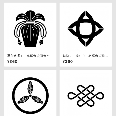
房付き瓶子 高解像度画像セッ
輪違い井筒（１） 高解像度画像
ト
セット
¥360
¥360