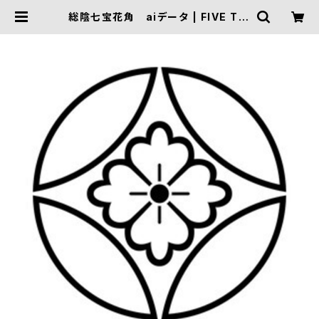
総陰七宝花角 aiデータ | FIVE TRI
GGER ONLINE SHOP