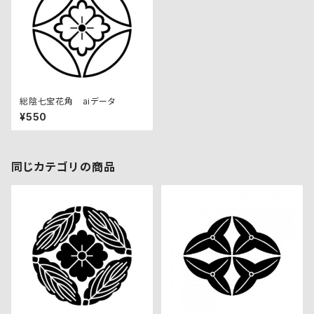
総陰七宝花角 aiデータ
¥550
同じカテゴリの商品