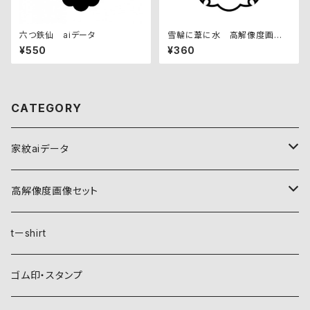
六つ鉄仙 aiデータ
雪輪に葦に水 高解像度画像
セット
¥550
¥360
CATEGORY
家紋aiデータ
自然紋
高解像度画像セット
稲妻
植物紋
自然紋
tーshirt
霞
葵
稲妻
動物紋
植物紋
ゴム印・スタンプ
雲