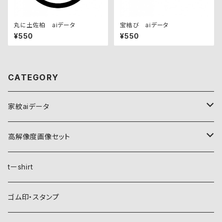
丸に土佐柏 aiデータ
宝結び aiデータ
¥550
¥550
CATEGORY
家紋aiデータ
自然紋
高解像度画像セット
稲妻
植物紋
自然紋
tーshirt
霞
葵
稲妻
動物紋
植物紋
ゴム印・スタンプ
雲