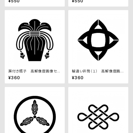
¥550
¥550
房付き瓶子 高解像度画像セッ
輪違い井筒（１） 高解像度画像
ト
セット
¥360
¥360