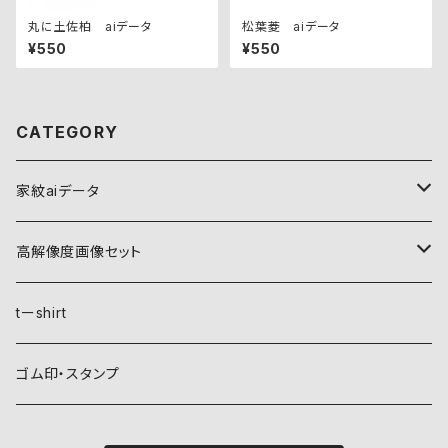
丸に土佐柏 aiデータ
松葉菱 aiデータ
¥550
¥550
CATEGORY
家紋aiデータ
自然紋
高解像度画像セット
稲妻
植物紋
自然紋
tーshirt
霞
葵
稲妻
動物紋
植物紋
ゴム印・スタンプ
雲
麻
霞
兎
葵
器材紋
動物紋