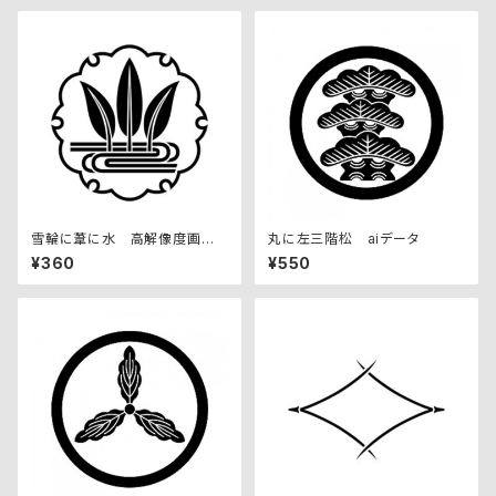
雪輪に葦に水 高解像度画像
丸に左三階松 aiデータ
セット
¥360
¥550