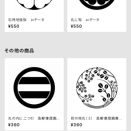
石持地抜桜 aiデータ
丸に桜 aiデータ
¥550
¥550
その他の商品
丸の内に二つ引 高解像度画
萩の枝丸（３） 高解像度画像セ
像セット
ット
¥360
¥360