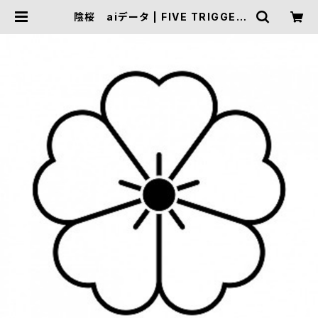
陰桜 aiデータ | FIVE TRIGGER
ONLINE SHOP