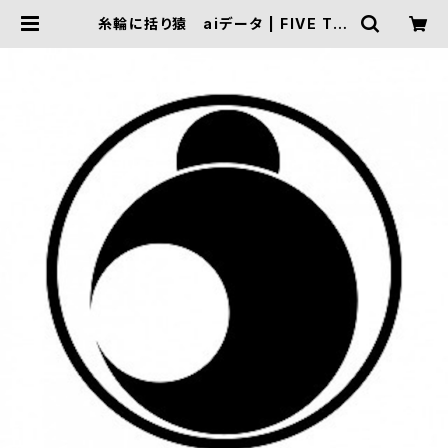
糸輪に括り猿 aiデータ | FIVE TRI
GGER ONLINE SHOP