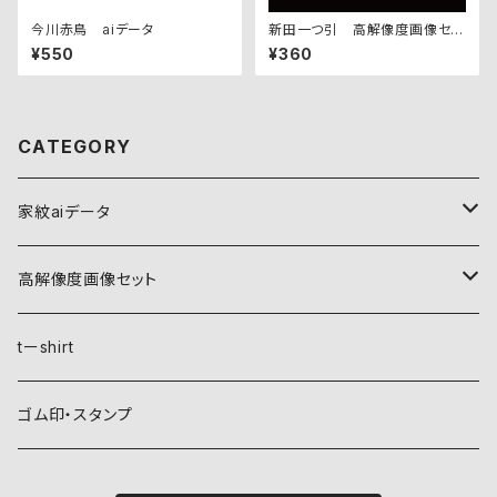
今川赤鳥 aiデータ
新田一つ引 高解像度画像セッ
ト
¥550
¥360
CATEGORY
家紋aiデータ
自然紋
高解像度画像セット
稲妻
植物紋
自然紋
tーshirt
霞
葵
稲妻
動物紋
植物紋
ゴム印・スタンプ
雲
麻
霞
兎
葵
器材紋
動物紋