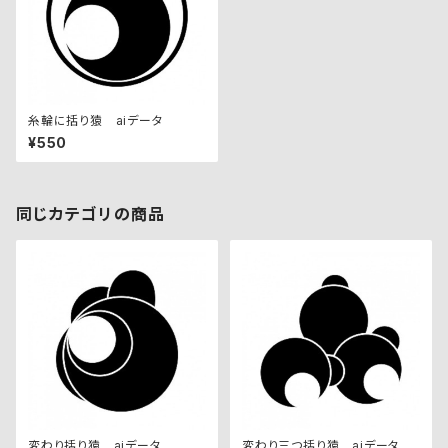
糸輪に括り猿 aiデータ
¥550
同じカテゴリの商品
変わり括り猿 aiデータ
変わり三つ括り猿 aiデータ