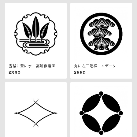
雪輪に葦に水 高解像度画像
丸に左三階松 aiデータ
セット
¥360
¥550