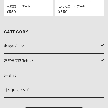
松葉菱 aiデータ
星付七宝 aiデータ
¥550
¥550
CATEGORY
家紋aiデータ
自然紋
高解像度画像セット
稲妻
植物紋
自然紋
tーshirt
霞
葵
稲妻
動物紋
植物紋
ゴム印・スタンプ
雲
麻
霞
兎
葵
器材紋
動物紋