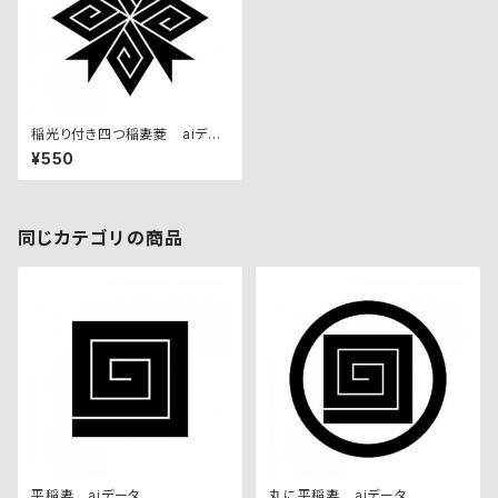
稲光り付き四つ稲妻菱 aiデー
タ
¥550
同じカテゴリの商品
平稲妻 aiデータ
丸に平稲妻 aiデータ