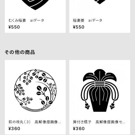
むくみ稲妻 aiデータ
稲妻菱 aiデータ
¥550
¥550
その他の商品
萩の枝丸（３） 高解像度画像セ
房付き瓶子 高解像度画像セッ
ット
ト
¥360
¥360