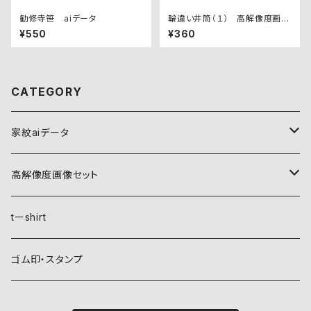
勧修寺笹 aiデータ
輪違い井筒（１） 高解像度画像
セット
¥550
¥360
CATEGORY
家紋aiデータ
自然紋
高解像度画像セット
稲妻
植物紋
自然紋
tーshirt
霞
葵
稲妻
動物紋
植物紋
ゴム印・スタンプ
雲
麻
霞
兎
葵
器材紋
動物紋