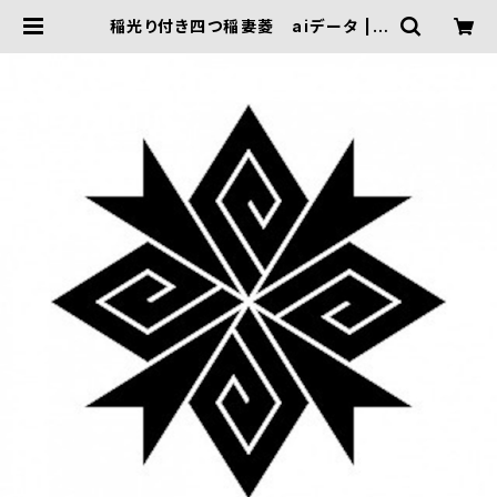
稲光り付き四つ稲妻菱 aiデータ | F
IVE TRIGGER ONLINE SHOP