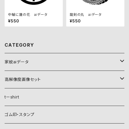
中輪に蓮の花 aiデータ
龍剣の丸 aiデータ
¥550
¥550
CATEGORY
家紋aiデータ
自然紋
高解像度画像セット
稲妻
植物紋
自然紋
tーshirt
霞
葵
稲妻
動物紋
植物紋
ゴム印・スタンプ
雲