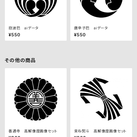
抱波巴 aiデータ
唐辛子巴 aiデータ
¥550
¥550
その他の商品
善通寺 高解像度画像セット
束ね熨斗 高解像度画像セット