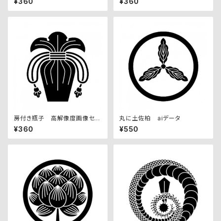
¥360
¥360
房付き瓶子 高解像度画像セッ
丸に土佐柏 aiデータ
ト
¥360
¥550