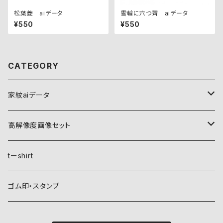
松葉菱 aiデータ
雪輪に六つ薺 aiデータ
¥550
¥550
CATEGORY
家紋aiデータ
自然紋
高解像度画像セット
稲妻
植物紋
自然紋
tーshirt
霞
葵
稲妻
動物紋
植物紋
ゴム印・スタンプ
雲
麻
霞
兎
葵
器材紋
動物紋