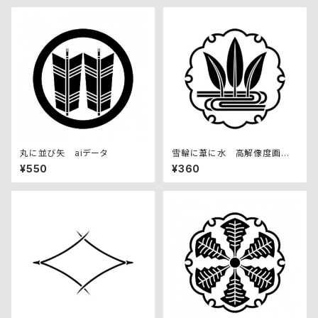
丸に並び矢 aiデータ
雪輪に葦に水 高解像度画像
セット
¥550
¥360