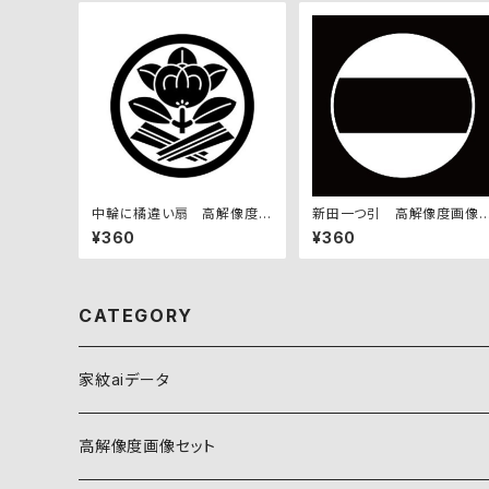
中輪に橘違い扇 高解像度画
新田一つ引 高解像度画像
像セット
ット
¥360
¥360
CATEGORY
家紋aiデータ
自然紋
高解像度画像セット