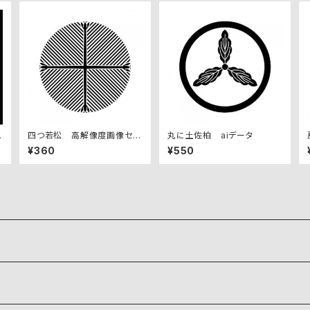
セ
四つ若松 高解像度画像セッ
丸に土佐柏 aiデータ
ト
¥360
¥550