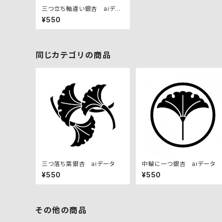
三つ立ち軸違い銀杏 aiデー
タ
¥550
同じカテゴリの商品
三つ落ち葉銀杏 aiデータ
中輪に一つ銀杏 aiデータ
¥550
¥550
その他の商品