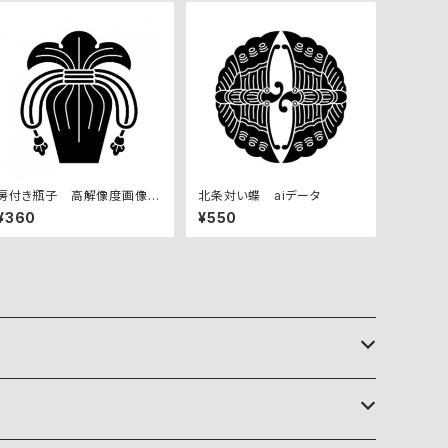
房付き瓶子 高解像度画像セ
北条対い蝶 aiデータ
ット
¥360
¥550