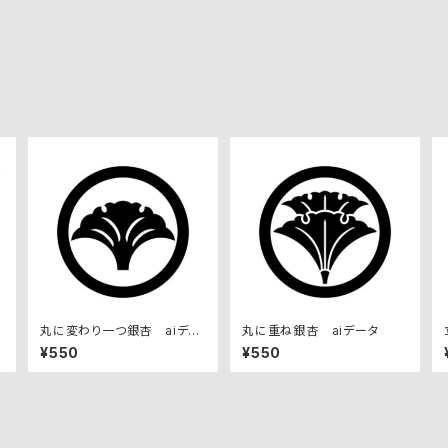
丸に変わり一つ銀杏 aiデー
丸に重ね銀杏 aiデータ
タ
¥550
¥550