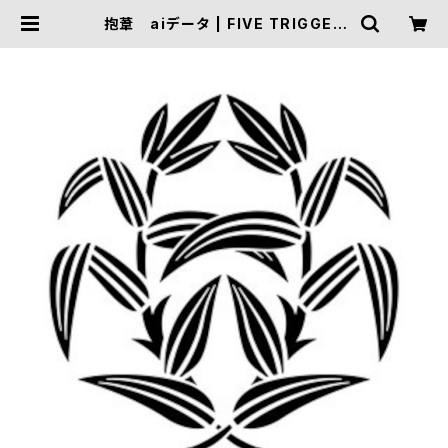
抱葦 aiデータ | FIVE TRIGGER
ONLINE SHOP