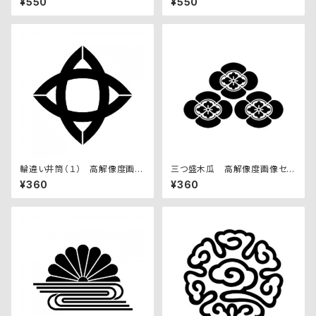
¥550
¥550
輪違い井筒（１） 高解像度画像
三つ盛木瓜 高解像度画像セッ
セット
ト
¥360
¥360