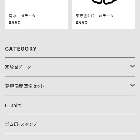
菊水 aiデータ
東寺雲（１） aiデータ
¥550
¥550
CATEGORY
家紋aiデータ
自然紋
高解像度画像セット
稲妻
植物紋
自然紋
tーshirt
霞
葵
稲妻
動物紋
植物紋
ゴム印・スタンプ
雲