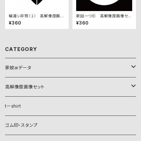
輪違い井筒（１） 高解像度画像
新田一つ引 高解像度画像セッ
セット
ト
¥360
¥360
CATEGORY
家紋aiデータ
自然紋
高解像度画像セット
稲妻
植物紋
自然紋
tーshirt
霞
葵
稲妻
動物紋
植物紋
ゴム印・スタンプ
雲