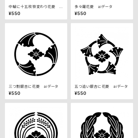
中輪に十五枚笹変わり花菱 ai
多々羅花菱 aiデータ
データ
¥550
¥550
三つ割銀杏に花菱 aiデータ
五つ追い銀杏に花菱 aiデータ
¥550
¥550