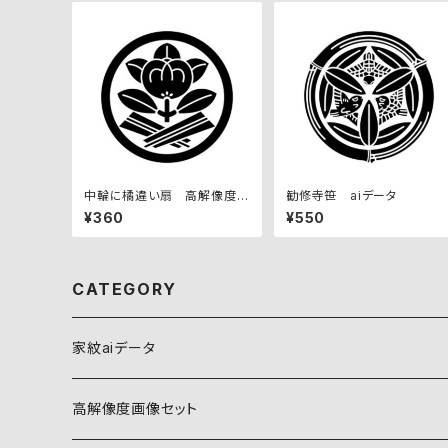
中輪に橘違い扇 高解像度画
勧修寺笹 aiデータ
像セット
¥360
¥550
CATEGORY
家紋aiデータ
自然紋
高解像度画像セット