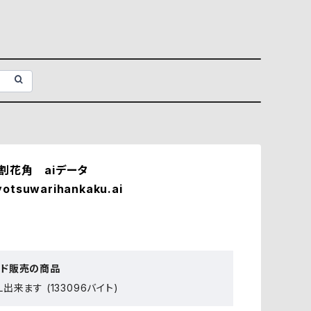
割花角 aiデータ
yotsuwarihankaku.ai
ード販売の商品
出来ます (133096バイト)