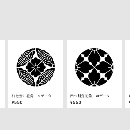
柏七宝に花角 aiデータ
四つ割鬼花角 aiデータ
¥550
¥550