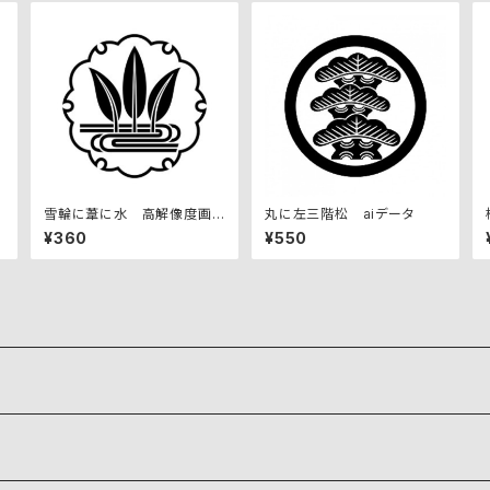
雪輪に葦に水 高解像度画
丸に左三階松 aiデータ
像セット
¥360
¥550