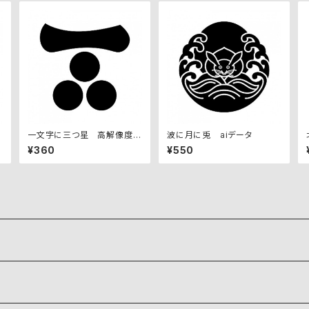
一文字に三つ星 高解像度画
波に月に兎 aiデータ
像セット
¥360
¥550