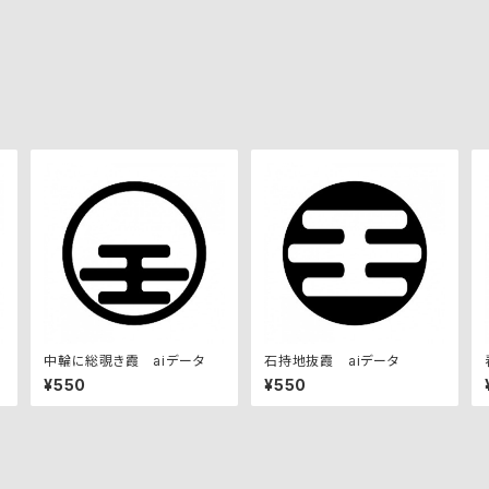
中輪に総覗き霞 aiデータ
石持地抜霞 aiデータ
¥550
¥550