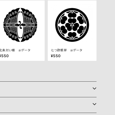
北条対い蝶 aiデータ
七つ酢漿草 aiデータ
¥550
¥550