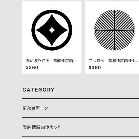
丸に反り釘抜 高解像度画像
四つ若松 高解像度画像セッ
セット
ト
¥360
¥360
CATEGORY
家紋aiデータ
自然紋
高解像度画像セット