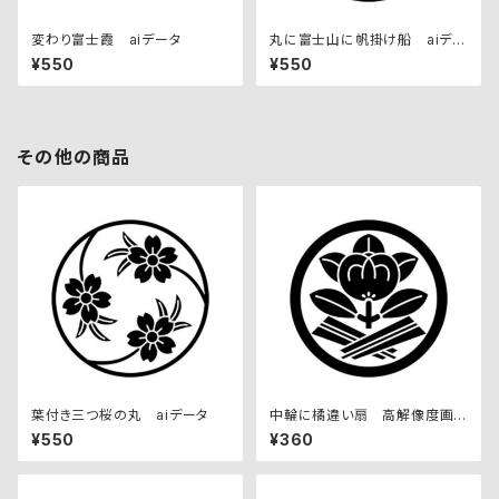
変わり富士霞 aiデータ
丸に富士山に帆掛け船 aiデー
タ
¥550
¥550
その他の商品
葉付き三つ桜の丸 aiデータ
中輪に橘違い扇 高解像度画
像セット
¥550
¥360