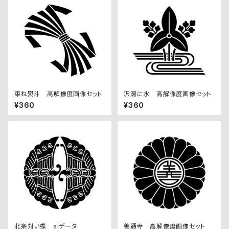
束ね熨斗 高解像度画像セット
沢瀉に水 高解像度画像セット
¥360
¥360
北条対い蝶 aiデータ
善通寺 高解像度画像セット