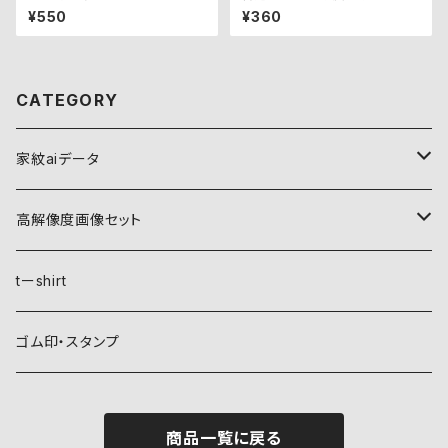
¥550
¥360
CATEGORY
家紋aiデータ
自然紋
高解像度画像セット
稲妻
植物紋
自然紋
tーshirt
霞
葵
稲妻
動物紋
植物紋
ゴム印・スタンプ
雲
麻
霞
兎
葵
器材紋
動物紋
商品一覧に戻る
月