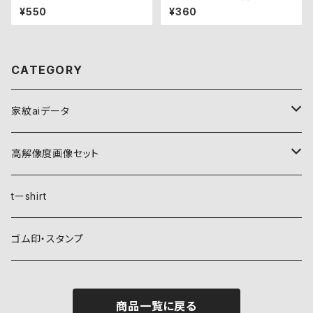
¥550
¥360
CATEGORY
家紋aiデータ
自然紋
高解像度画像セット
稲妻
植物紋
自然紋
tーshirt
霞
葵
稲妻
動物紋
植物紋
ゴム印・スタンプ
雲
麻
霞
兎
葵
器材紋
動物紋
商品一覧に戻る
月