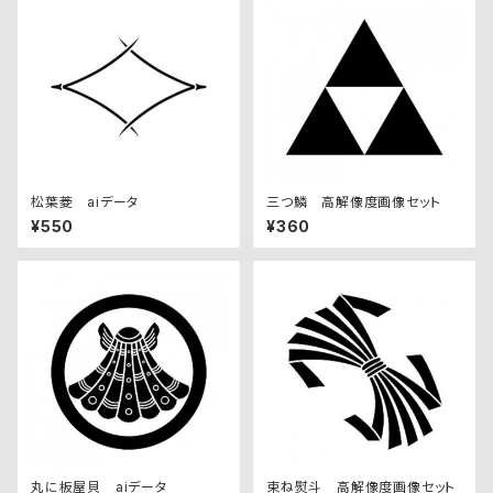
松葉菱 aiデータ
三つ鱗 高解像度画像セット
¥550
¥360
丸に板屋貝 aiデータ
束ね熨斗 高解像度画像セット