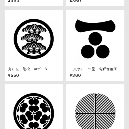
¥360
¥360
丸に左三階松 aiデータ
一文字に三つ星 高解像度画
像セット
¥550
¥360