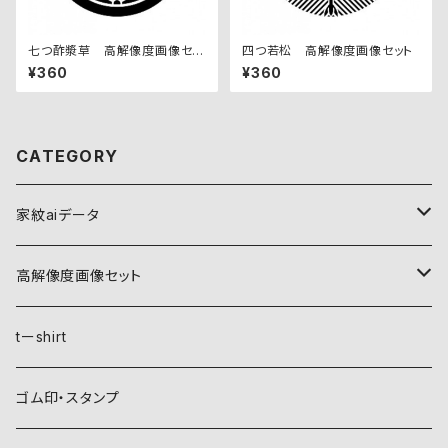
七つ酢漿草 高解像度画像セッ
四つ若松 高解像度画像セット
ト
¥360
¥360
CATEGORY
家紋aiデータ
自然紋
高解像度画像セット
稲妻
植物紋
自然紋
tーshirt
霞
葵
稲妻
動物紋
植物紋
ゴム印・スタンプ
雲