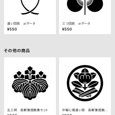
違い団扇 aiデータ
三つ団扇 aiデータ
¥550
¥550
その他の商品
五三桐 高解像度画像セット
中輪に橘違い扇 高解像度画
像セット