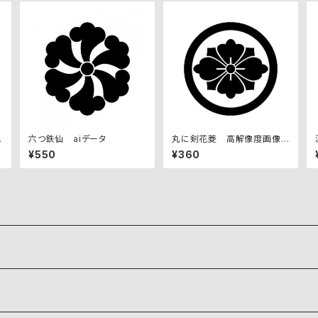
ッ
六つ鉄仙 aiデータ
丸に剣花菱 高解像度画像セ
ット
¥550
¥360