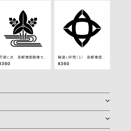
沢瀉に水 高解像度画像セッ
輪違い井筒（１） 高解像度画
ト
像セット
¥360
¥360