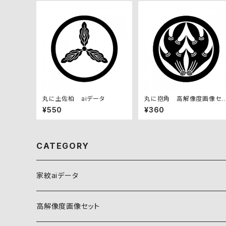
丸に土佐柏 aiデータ
丸に抱角 高解像度画像セ
ト
¥550
¥360
CATEGORY
家紋aiデータ
自然紋
高解像度画像セット