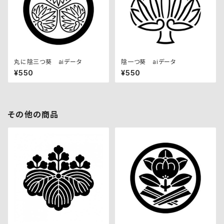
丸に陰三つ葵 aiデータ
陰一つ葵 aiデータ
¥550
¥550
その他の商品