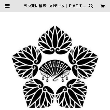
五つ葵に檜扇 aiデータ | FIVE TRI
GGER ONLINE SHOP