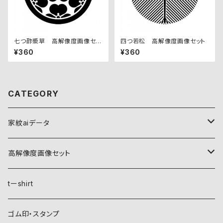
七つ酢漿草 高解像度画像セッ
四つ若松 高解像度画像セット
ト
¥360
¥360
CATEGORY
家紋aiデータ
自然紋
高解像度画像セット
稲妻
植物紋
自然紋
tーshirt
霞
葵
稲妻
動物紋
植物紋
ゴム印・スタンプ