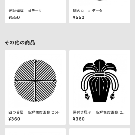
光琳蝙蝠 aiデータ
鯛の丸 aiデータ
¥550
¥550
その他の商品
四つ若松 高解像度画像セット
房付き瓶子 高解像度画像セッ
ト
¥360
¥360