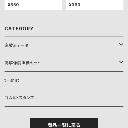
¥550
¥360
CATEGORY
家紋aiデータ
自然紋
高解像度画像セット
稲妻
植物紋
自然紋
tーshirt
霞
葵
稲妻
動物紋
植物紋
ゴム印・スタンプ
雲
麻
霞
兎
葵
器材紋
動物紋
商品一覧に戻る
月