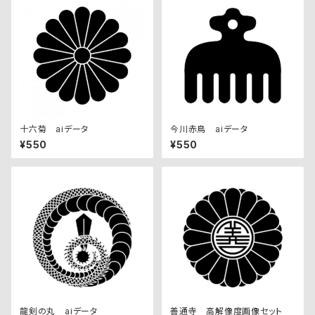
十六菊 aiデータ
今川赤鳥 aiデータ
¥550
¥550
龍剣の丸 aiデータ
善通寺 高解像度画像セット