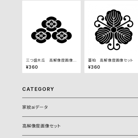
三つ盛木瓜 高解像度画像セ
蔓柏 高解像度画像セット
ット
¥360
¥360
CATEGORY
家紋aiデータ
自然紋
高解像度画像セット