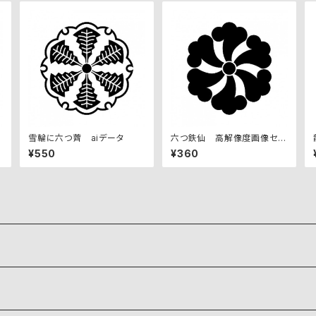
雪輪に六つ薺 aiデータ
六つ鉄仙 高解像度画像セッ
ト
¥550
¥360