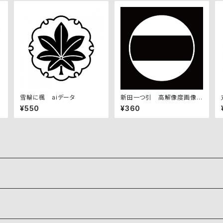
雪輪に楓 aiデータ
新田一つ引 高解像度画像セ
ット
¥550
¥360