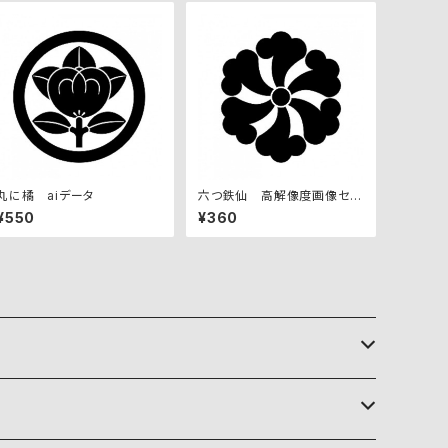
丸に橘 aiデータ
六つ鉄仙 高解像度画像セッ
ト
¥550
¥360