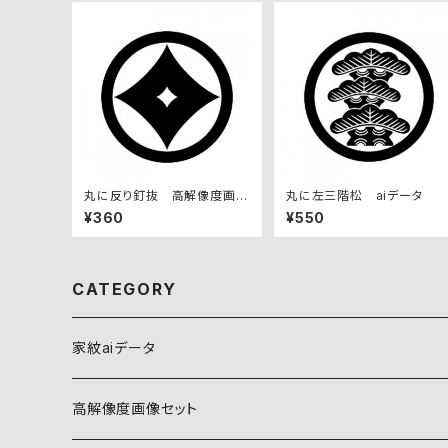
丸に反り釘抜 高解像度画像
丸に左三階松 aiデータ
セット
¥360
¥550
CATEGORY
家紋aiデータ
自然紋
高解像度画像セット