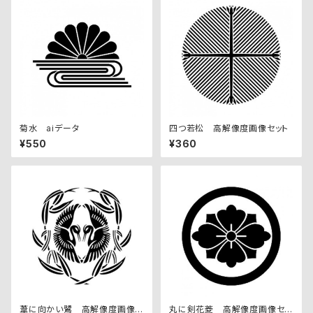
菊水 aiデータ
四つ若松 高解像度画像セット
¥550
¥360
葦に向かい鷺 高解像度画像セ
丸に剣花菱 高解像度画像セッ