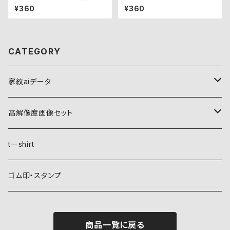
ット
ト
¥360
¥360
CATEGORY
家紋aiデータ
自然紋
高解像度画像セット
稲妻
植物紋
自然紋
tーshirt
霞
葵
稲妻
動物紋
植物紋
ゴム印・スタンプ
雲
麻
霞
兎
葵
器材紋
動物紋
商品一覧に戻る
月