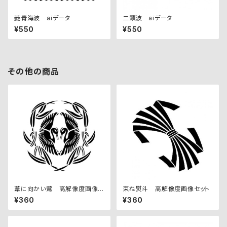
菱青海波 aiデータ
二頭波 aiデータ
¥550
¥550
その他の商品
葦に向かい鷺 高解像度画像セ
束ね熨斗 高解像度画像セット
ット
¥360
¥360