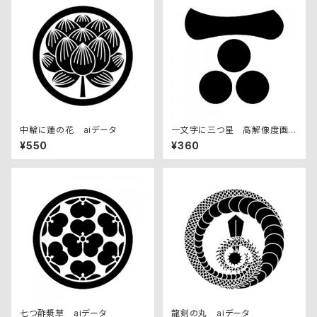
中輪に蓮の花 aiデータ
一文字に三つ星 高解像度画
像セット
¥550
¥360
七つ酢漿草 aiデータ
龍剣の丸 aiデータ