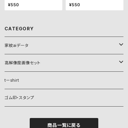
¥550
¥550
CATEGORY
家紋aiデータ
自然紋
高解像度画像セット
稲妻
植物紋
自然紋
tーshirt
霞
葵
稲妻
動物紋
植物紋
ゴム印・スタンプ
雲
麻
霞
兎
葵
器材紋
動物紋
商品一覧に戻る
月